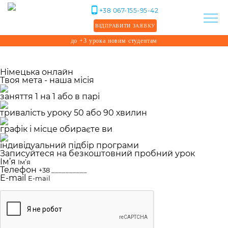
Ми використовуємо файли cookie. Продовжуючи
+38 067-155-95-42
використовувати наш сайт, ви погоджуєтеся з
Політикою конфіденційності
.
ВІДПРАВИТИ ЗАЯВКУ
Відхилити
Прийняти
до +3 урока новим студентам
Німецька онлайн
Твоя мета - наша місія
заняття 1 на 1 або в парі
тривалість уроку 50 або 90 хвилин
графік і місце обираєте ви
індивідуальний підбір програми
Записуйтеся на безкоштовний пробний урок
Ім’я
Телефон
E-mail