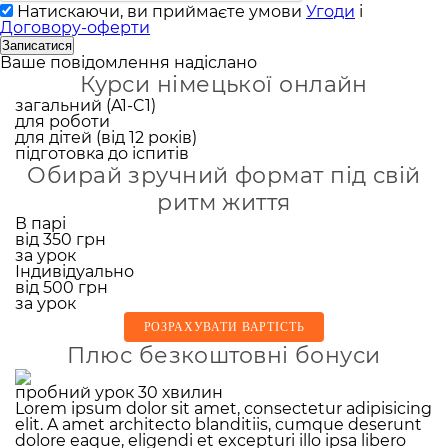
Натискаючи, ви приймаєте умови
Угоди
і
Договору-оферти
Записатися
Ваше повідомлення надіслано
Курси німецької онлайн
загальний (A1-C1)
для роботи
для дітей (від 12 років)
підготовка до іспитів
Обирай зручний формат під свій
ритм життя
В парі
від
350
грн
за урок
Індивідуально
від
500
грн
за урок
РОЗРАХУВАТИ ВАРТІСТЬ
Плюс безкоштовні бонуси
пробний урок 30 хвилин
Lorem ipsum dolor sit amet, consectetur adipisicing
elit. A amet architecto blanditiis, cumque deserunt
dolore eaque, eligendi et excepturi illo ipsa libero