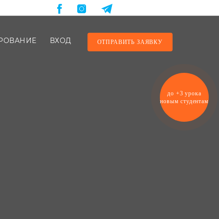
нциальности
.
Укр
Рус
РОВАНИЕ
ВХОД
ОТПРАВИТЬ ЗАЯВКУ
до +3 урока
новым студентам