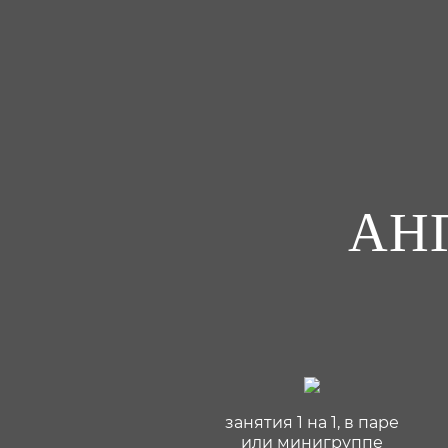
АН
занятия 1 на 1, в паре
или минигруппе