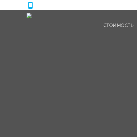
Мы используем файлы cookie. Продолжая использова
+380 67-155-95-42
Отклонить
Принять
СТОИМОСТЬ